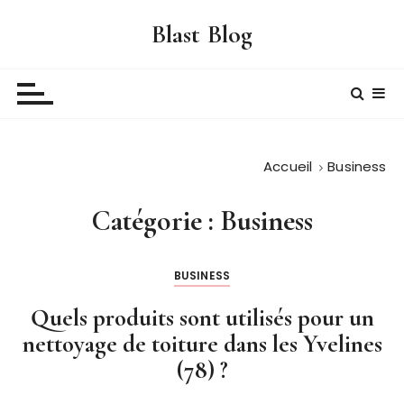
P
Blast Blog
a
s
s
e
r
a
Accueil
Business
u
c
o
Catégorie :
Business
n
t
BUSINESS
e
n
Quels produits sont utilisés pour un
u
nettoyage de toiture dans les Yvelines
(78) ?