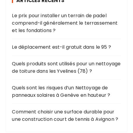
ARTICLES RÉCENTS
c
n
h
d
Le prix pour installer un terrain de padel
e
e
comprend-il généralement le terrassement
p
s
et les fondations ?
o
u
p
r
Le déplacement est-il gratuit dans le 95 ?
u
b
:
Quels produits sont utilisés pour un nettoyage
l
de toiture dans les Yvelines (78) ?
i
c
Quels sont les risques d’un Nettoyage de
a
panneaux solaires à Genève en hauteur ?
t
Comment choisir une surface durable pour
i
une construction court de tennis à Avignon ?
o