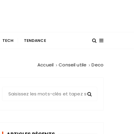
TECH
TENDANCE
Accueil
Conseil utile
Deco
R
e
c
h
e
r