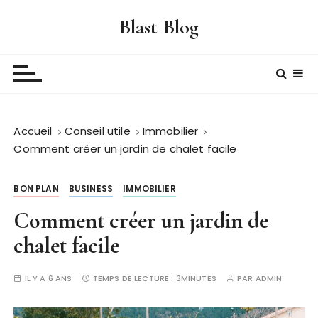
P
Blast Blog
a
s
s
e
r
a
Accueil
Conseil utile
Immobilier
u
Comment créer un jardin de chalet facile
c
o
n
BON PLAN
BUSINESS
IMMOBILIER
t
Comment créer un jardin de
e
n
chalet facile
u
IL Y A 6 ANS
TEMPS DE LECTURE :
3MINUTES
PAR
ADMIN