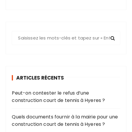
R
e
c
h
e
r
ARTICLES RÉCENTS
c
h
Peut-on contester le refus d’une
e
construction court de tennis à Hyeres ?
p
o
u
Quels documents fournir à la mairie pour une
r
construction court de tennis à Hyeres ?