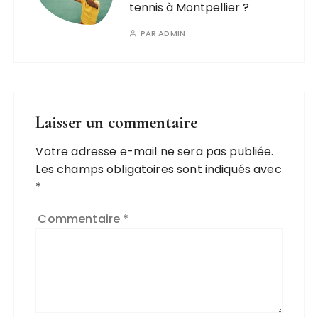
tennis à Montpellier ?
PAR
ADMIN
Laisser un commentaire
Votre adresse e-mail ne sera pas publiée.
A
Les champs obligatoires sont indiqués avec
l
*
t
e
Commentaire
*
r
n
a
ti
v
e