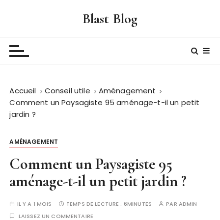
P
Blast Blog
a
s
s
e
r
a
Accueil
Conseil utile
Aménagement
u
Comment un Paysagiste 95 aménage-t-il un petit
c
jardin ?
o
n
t
AMÉNAGEMENT
e
Comment un Paysagiste 95
n
aménage-t-il un petit jardin ?
u
IL Y A 1 MOIS
TEMPS DE LECTURE :
6MINUTES
PAR
ADMIN
LAISSEZ UN COMMENTAIRE