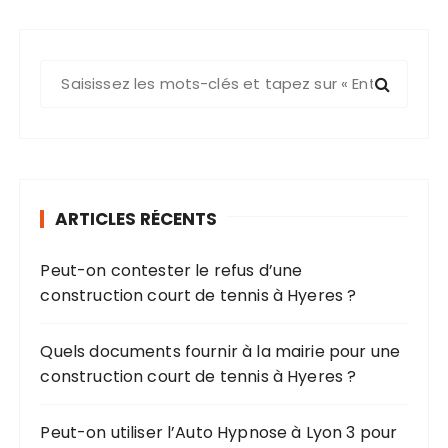
R
e
c
h
e
r
ARTICLES RÉCENTS
c
h
Peut-on contester le refus d’une
e
construction court de tennis à Hyeres ?
p
o
u
Quels documents fournir à la mairie pour une
r
construction court de tennis à Hyeres ?
:
Peut-on utiliser l’Auto Hypnose à Lyon 3 pour