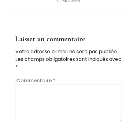
PAR
ADMIN
Laisser un commentaire
Votre adresse e-mail ne sera pas publiée.
A
Les champs obligatoires sont indiqués avec
l
*
t
e
Commentaire
*
r
n
a
ti
v
e
: