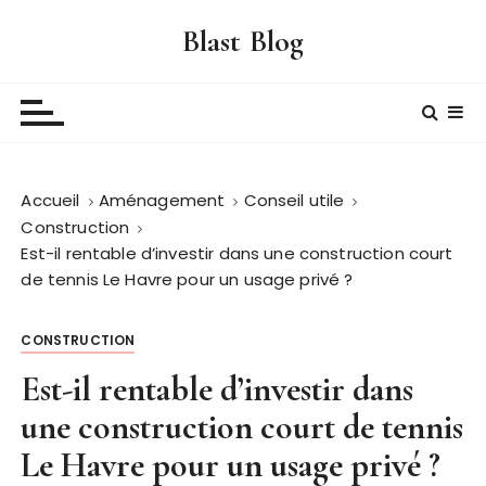
P
Blast Blog
a
s
s
e
r
a
Accueil
Aménagement
Conseil utile
u
Construction
c
Est-il rentable d’investir dans une construction court
o
de tennis Le Havre pour un usage privé ?
n
t
e
CONSTRUCTION
n
Est-il rentable d’investir dans
u
une construction court de tennis
Le Havre pour un usage privé ?