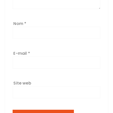
v
e
:
Nom
*
E-mail
*
Site web