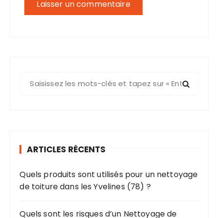
R
e
c
h
e
r
ARTICLES RÉCENTS
c
h
Quels produits sont utilisés pour un nettoyage
e
de toiture dans les Yvelines (78) ?
p
o
u
Quels sont les risques d’un Nettoyage de