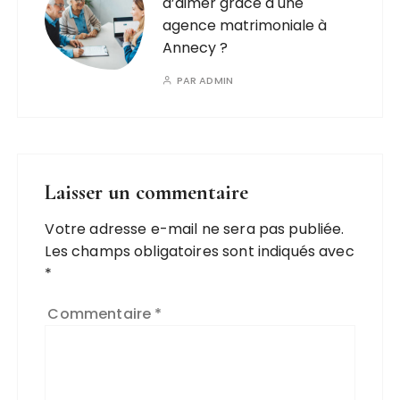
d’aimer grâce à une
agence matrimoniale à
Annecy ?
PAR
ADMIN
Laisser un commentaire
Votre adresse e-mail ne sera pas publiée.
A
Les champs obligatoires sont indiqués avec
l
*
t
e
Commentaire
*
r
n
a
ti