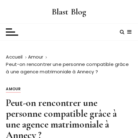
P
Blast Blog
a
s
s
e
r
a
Accueil
Amour
u
Peut-on rencontrer une personne compatible grâce
c
à une agence matrimoniale à Annecy ?
o
n
t
AMOUR
e
Peut-on rencontrer une
n
personne compatible grâce à
u
une agence matrimoniale à
Annecy ?