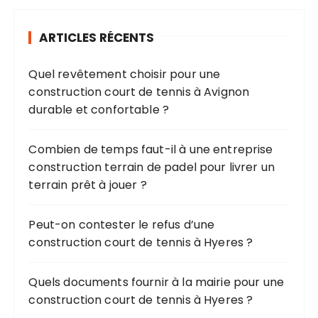
e
r
ARTICLES RÉCENTS
c
h
Quel revêtement choisir pour une
e
construction court de tennis à Avignon
p
durable et confortable ?
o
u
r
Combien de temps faut-il à une entreprise
construction terrain de padel pour livrer un
:
terrain prêt à jouer ?
Peut-on contester le refus d’une
construction court de tennis à Hyeres ?
Quels documents fournir à la mairie pour une
construction court de tennis à Hyeres ?