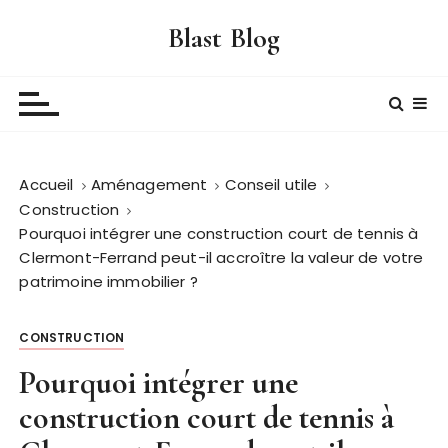
P
Blast Blog
a
s
s
e
r
a
Accueil
Aménagement
Conseil utile
u
Construction
c
Pourquoi intégrer une construction court de tennis à
o
Clermont-Ferrand peut-il accroître la valeur de votre
n
patrimoine immobilier ?
t
e
n
CONSTRUCTION
u
Pourquoi intégrer une
construction court de tennis à