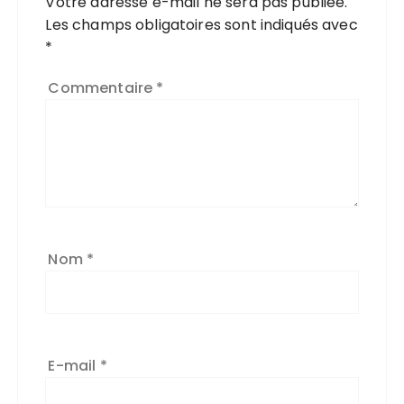
Votre adresse e-mail ne sera pas publiée.
A
Les champs obligatoires sont indiqués avec
l
*
t
e
Commentaire
*
r
n
a
ti
v
e
:
Nom
*
E-mail
*