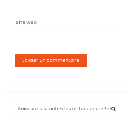
Site web
R
e
c
h