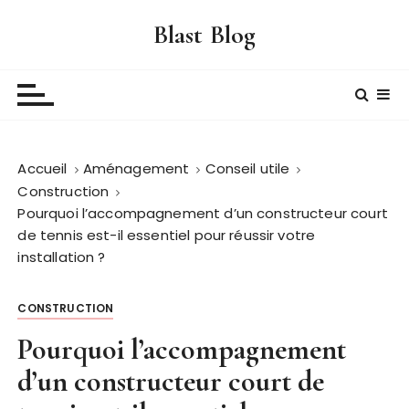
P
Blast Blog
a
s
s
e
r
a
Accueil
Aménagement
Conseil utile
u
Construction
c
Pourquoi l’accompagnement d’un constructeur court
o
de tennis est-il essentiel pour réussir votre
n
installation ?
t
e
n
CONSTRUCTION
u
Pourquoi l’accompagnement
d’un constructeur court de