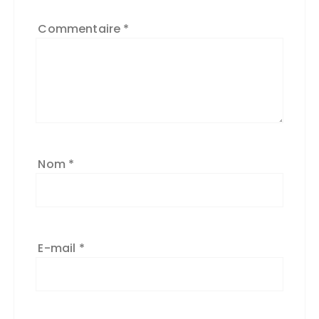
e
Commentaire
*
r
n
a
ti
v
e
:
Nom
*
E-mail
*