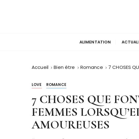
P
a
s
s
e
r
ALIMENTATION
ACTUAL
a
u
c
Accueil
Bien étre
Romance
7 CHOSES QU
o
n
LOVE
ROMANCE
t
7 CHOSES QUE FON
e
n
FEMMES LORSQU’E
u
AMOUREUSES