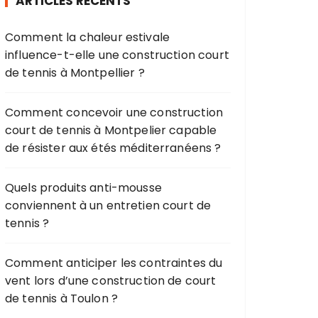
ARTICLES RÉCENTS
c
h
Comment la chaleur estivale
e
influence-t-elle une construction court
p
de tennis à Montpellier ?
o
u
r
Comment concevoir une construction
court de tennis à Montpelier capable
:
de résister aux étés méditerranéens ?
Quels produits anti-mousse
conviennent à un entretien court de
tennis ?
Comment anticiper les contraintes du
vent lors d’une construction de court
de tennis à Toulon ?