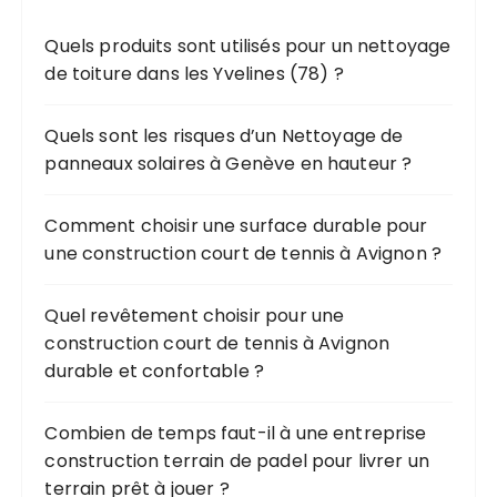
n
h
d
Quels produits sont utilisés pour un nettoyage
e
e
de toiture dans les Yvelines (78) ?
p
s
o
u
p
Quels sont les risques d’un Nettoyage de
r
panneaux solaires à Genève en hauteur ?
u
b
:
Comment choisir une surface durable pour
l
une construction court de tennis à Avignon ?
i
c
Quel revêtement choisir pour une
a
construction court de tennis à Avignon
durable et confortable ?
t
i
Combien de temps faut-il à une entreprise
o
construction terrain de padel pour livrer un
n
terrain prêt à jouer ?