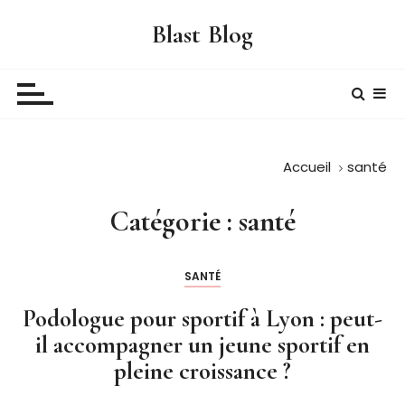
P
Blast Blog
a
s
s
e
r
a
Accueil
santé
u
c
o
Catégorie :
santé
n
t
SANTÉ
e
n
Podologue pour sportif à Lyon : peut-
u
il accompagner un jeune sportif en
pleine croissance ?