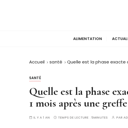
P
a
s
s
e
r
ALIMENTATION
ACTUAL
a
u
c
Accueil
santé
Quelle est la phase exacte 
o
n
SANTÉ
t
Quelle est la phase exa
e
n
1 mois après une greffe
u
IL Y A 1 AN
TEMPS DE LECTURE :
5MINUTES
PAR
AD