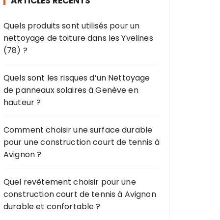
ARTICLES RÉCENTS
c
h
Quels produits sont utilisés pour un
e
nettoyage de toiture dans les Yvelines
p
(78) ?
o
u
r
Quels sont les risques d’un Nettoyage
de panneaux solaires à Genève en
:
hauteur ?
Comment choisir une surface durable
pour une construction court de tennis à
Avignon ?
Quel revêtement choisir pour une
construction court de tennis à Avignon
durable et confortable ?