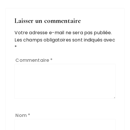
Laisser un commentaire
Votre adresse e-mail ne sera pas publiée.
A
Les champs obligatoires sont indiqués avec
l
*
t
e
Commentaire
*
r
n
a
ti
v
e
:
Nom
*