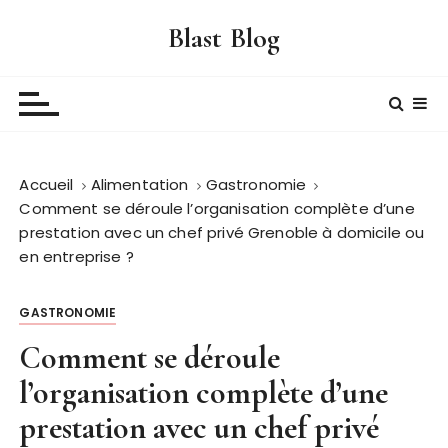
P
Blast Blog
a
s
s
e
r
a
Accueil
Alimentation
Gastronomie
u
Comment se déroule l’organisation complète d’une
c
prestation avec un chef privé Grenoble à domicile ou
o
en entreprise ?
n
t
e
GASTRONOMIE
n
Comment se déroule
u
l’organisation complète d’une
prestation avec un chef privé