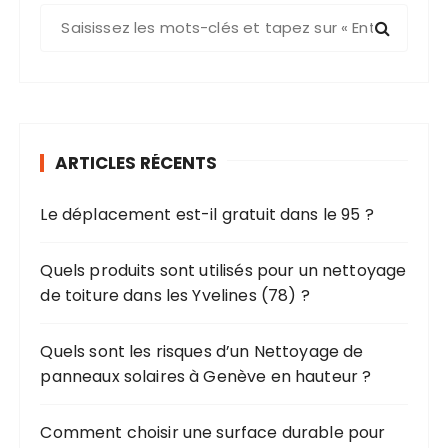
R
e
c
h
e
r
ARTICLES RÉCENTS
c
h
Le déplacement est-il gratuit dans le 95 ?
e
p
o
Quels produits sont utilisés pour un nettoyage
u
de toiture dans les Yvelines (78) ?
r
Quels sont les risques d’un Nettoyage de
:
panneaux solaires à Genève en hauteur ?
Comment choisir une surface durable pour