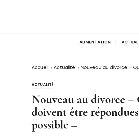
P
a
s
s
e
r
ALIMENTATION
ACTUAL
a
u
c
Accueil
Actualité
Nouveau au divorce – Que
o
n
ACTUALITÉ
t
Nouveau au divorce – Q
e
n
doivent être répondues
u
possible –