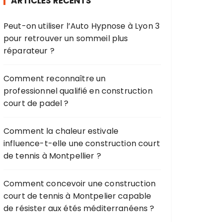
ARTICLES RÉCENTS
c
h
Peut-on utiliser l’Auto Hypnose à Lyon 3
e
pour retrouver un sommeil plus
p
réparateur ?
o
u
r
Comment reconnaître un
professionnel qualifié en construction
:
court de padel ?
Comment la chaleur estivale
influence-t-elle une construction court
de tennis à Montpellier ?
Comment concevoir une construction
court de tennis à Montpelier capable
de résister aux étés méditerranéens ?