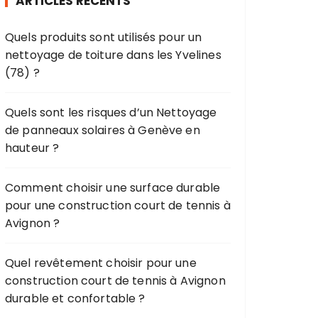
ARTICLES RÉCENTS
c
h
Quels produits sont utilisés pour un
e
nettoyage de toiture dans les Yvelines
p
(78) ?
o
u
r
Quels sont les risques d’un Nettoyage
de panneaux solaires à Genève en
:
hauteur ?
Comment choisir une surface durable
pour une construction court de tennis à
Avignon ?
Quel revêtement choisir pour une
construction court de tennis à Avignon
durable et confortable ?