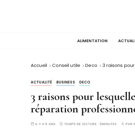
P
a
s
s
e
r
ALIMENTATION
ACTUAL
a
u
c
Accueil
Conseil utile
Deco
3 raisons pour
o
n
ACTUALITÉ
BUSINESS
DECO
t
3 raisons pour lesquelle
e
n
réparation professionne
u
IL Y A 6 ANS
TEMPS DE LECTURE :
2MINUTES
PAR