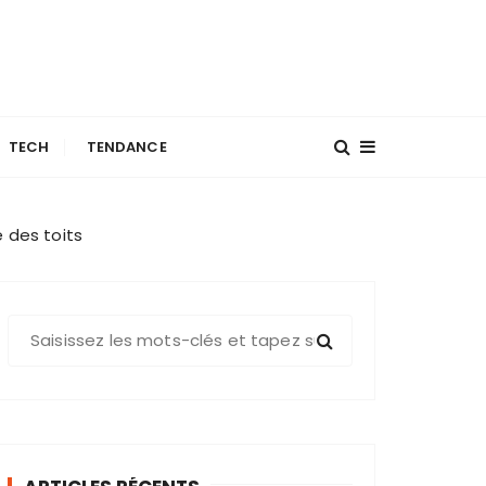
TECH
TENDANCE
e des toits
R
e
c
h
e
r