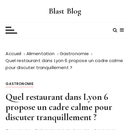
P
Blast Blog
a
s
s
e
r
a
Accueil
Alimentation
Gastronomie
u
Quel restaurant dans Lyon 6 propose un cadre calme
c
pour discuter tranquillement ?
o
n
t
GASTRONOMIE
e
Quel restaurant dans Lyon 6
n
propose un cadre calme pour
u
discuter tranquillement ?