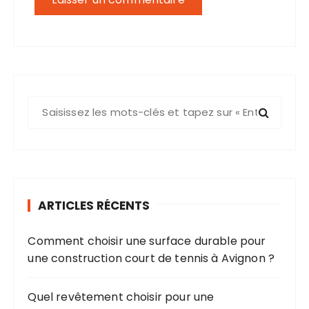
R
e
c
h
e
r
ARTICLES RÉCENTS
c
h
Comment choisir une surface durable pour
e
une construction court de tennis à Avignon ?
p
o
u
Quel revêtement choisir pour une