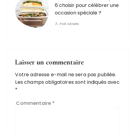
6 choisir pour célébrer une
occasion spéciale ?
PAR
ADMIN
Laisser un commentaire
Votre adresse e-mail ne sera pas publiée.
A
Les champs obligatoires sont indiqués avec
l
*
t
e
Commentaire
*
r
n
a
ti
v