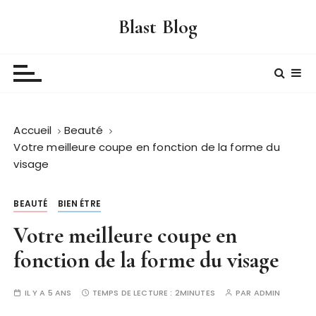
P
Blast Blog
a
s
s
e
r
a
Accueil
Beauté
u
Votre meilleure coupe en fonction de la forme du
c
visage
o
n
t
BEAUTÉ
BIEN ÉTRE
e
Votre meilleure coupe en
n
fonction de la forme du visage
u
IL Y A 5 ANS
TEMPS DE LECTURE :
2MINUTES
PAR
ADMIN