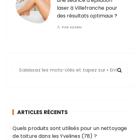
une séance d’épilation
laser à Villefranche pour
des résultats optimaux ?
PAR
ADMIN
R
e
c
h
e
r
ARTICLES RÉCENTS
c
h
Quels produits sont utilisés pour un nettoyage
e
de toiture dans les Yvelines (78) ?
p