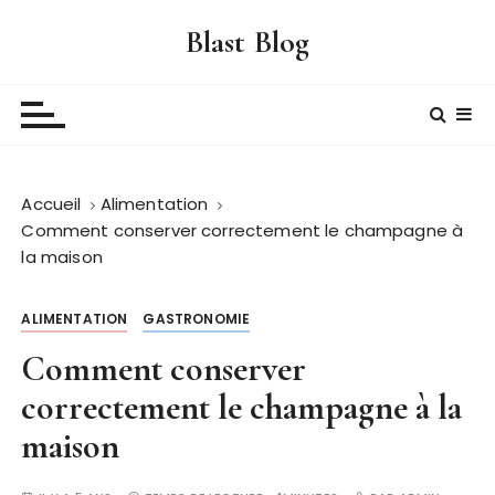
P
Blast Blog
a
s
s
e
r
a
Accueil
Alimentation
u
Comment conserver correctement le champagne à
c
la maison
o
n
t
ALIMENTATION
GASTRONOMIE
e
Comment conserver
n
correctement le champagne à la
u
maison