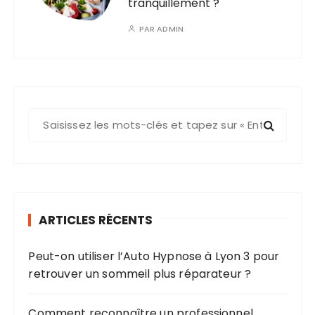
tranquillement ?
PAR
ADMIN
R
e
c
h
e
r
ARTICLES RÉCENTS
c
h
Peut-on utiliser l’Auto Hypnose à Lyon 3 pour
e
retrouver un sommeil plus réparateur ?
p
o
u
Comment reconnaître un professionnel